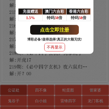
充值赠送
澳门六合彩
香港六合彩
1.5%
特码
58
倍
特码
58
倍
点击立即注册
博彩必备!值得选择!真正的大额无忧!
不再显示
公证处
四不像
蛇蛋图
管家婆
鬼谷子
白小姐
雷锋四字
龙门客栈