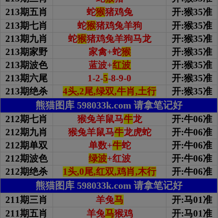
213期五肖
蛇
猴
猪鸡兔
开:猴35准
213期七肖
蛇
猴
猪鸡兔羊狗
开:猴35准
213期九肖
蛇
猴
猪鸡兔羊狗马龙
开:猴35准
213期家野
家禽+蛇
猴
开:猴35准
213期波色
蓝波+
红波
开:猴35准
213期
六尾
1-2-
5
-8-9-0
开:猴35准
213期绝杀
4头,2尾,绿双,牛肖,土行
开:猴35准
熊猫图库 598033k.com 请拿笔记好
212期七肖
猴兔羊鼠马
牛
龙
开:牛06准
212期九肖
猴兔羊鼠马
牛
龙虎蛇
开:牛06准
212期单双
单数+
牛
蛇
开:牛06准
212期波色
绿波
+红波
开:牛06准
212期绝杀
1头,0尾,红双,鸡肖,木行
开:牛06准
熊猫图库 598033k.com 请拿笔记好
211期三肖
羊兔
马
开:马01准
211期五肖
羊兔
马
猴鸡
开:马01准