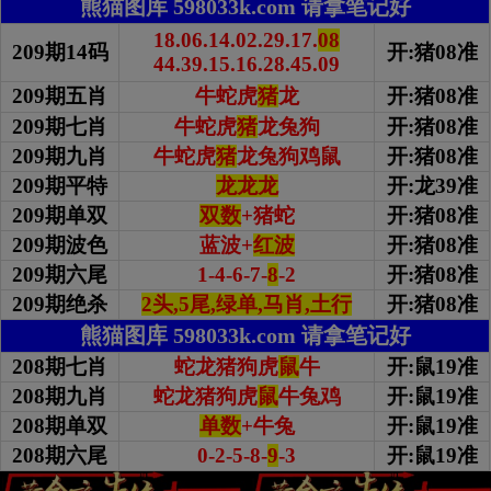
熊猫图库 598033k.com 请拿笔记好
18.06.14.02.29.17.
08
209期14码
开:猪08准
44.39.15.16.28.45.09
209期五肖
牛蛇虎
猪
龙
开:猪08准
209期七肖
牛蛇虎
猪
龙兔狗
开:猪08准
209期九肖
牛蛇虎
猪
龙兔狗鸡鼠
开:猪08准
209期平特
龙龙龙
开:龙39准
209期单双
双数
+猪蛇
开:猪08准
209期波色
蓝波+
红波
开:猪08准
209期
六尾
1-4-6-7-
8
-2
开:猪08准
209期绝杀
2头,5尾,绿单,马肖,土行
开:猪08准
熊猫图库 598033k.com 请拿笔记好
208期七肖
蛇龙猪狗虎
鼠
牛
开:鼠19准
208期九肖
蛇龙猪狗虎
鼠
牛兔鸡
开:鼠19准
208期单双
单数
+牛兔
开:鼠19准
208期
六尾
0-2-5-8-
9
-3
开:鼠19准