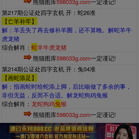
熊猫图库
598033g.com
一定谨记!
第217期公证处四字玄机 开：蛇26准
【亡羊补牢】
解：‌‌羊丢失了再去修补羊圈，还不算晚。解蛇羊牛
虎龙猪
综合解肖：
蛇
羊牛虎龙猪
熊猫图库
598033g.com
一定谨记!
第214期公证处四字玄机 开：兔04准
【画蛇添足】
解：‌‌指画蛇时给蛇添上脚，后比喻做了多余的事，
非但无益，反而不合适。解龙蛇狗鸡兔猴
综合解肖：
龙蛇狗鸡
兔
猴
熊猫图库
598033g.com
一定谨记!