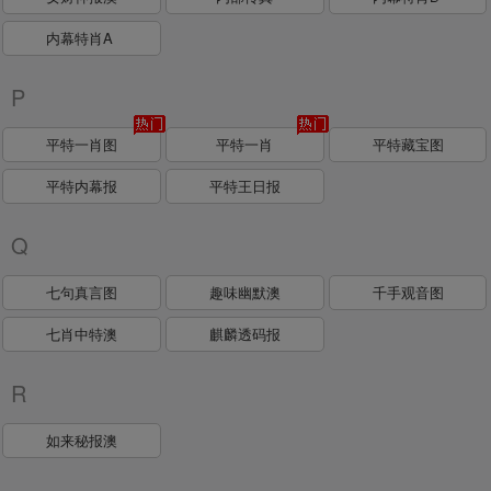
内幕特肖A
P
平特一肖图
平特一肖
平特藏宝图
平特内幕报
平特王日报
Q
七句真言图
趣味幽默澳
千手观音图
七肖中特澳
麒麟透码报
R
如来秘报澳