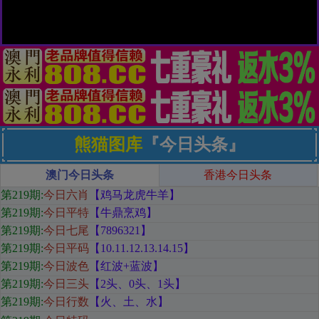
熊猫图库
『今日头条』
澳门今日头条
香港今日头条
第219期
:
今日六肖
【鸡马龙虎牛羊
】
第219期:
今日平特
【牛鼎烹鸡
】
第219期:
今日七尾
【7896321
】
第219期:
今日平码
【
10.11.12.13.14.15
】
第219期:
今日波色
【红
波+蓝波
】
第219期:
今日三头
【
2头、0头、1头
】
第219期:
今日行数
【火
、土、水
】