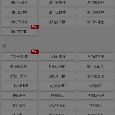
澳门平财神
澳门青财神
澳门银财神
澳门金财神
澳门蓝财神
澳门绿财神
澳门黄财神
澳门频果报
澳门铁算盘
澳门藏宝图
B
宝宝平特1肖
八仙过海澳
八仙指路澳
白小姐会员
白小姐密传
白小姐密传
波叔一波中
波肖尾门报
宝中之宝澳
白小姐救世B
白小姐救世A
爆码料B
爆码料A
帮您翻本
博彩快讯报
波行肖尾
宝宝特码图
博彩通B
博彩通A
博彩平特报
百家乐玄机