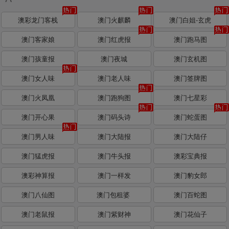
澳彩龙门客栈
澳门火麒麟
澳门白姐-玄虎
澳门客家娘
澳门红虎报
澳门跑马图
澳门孩童报
澳门夜城
澳门玄机图
澳门女人味
澳门老人味
澳门签牌图
澳门火凤凰
澳门跑狗图
澳门七星彩
澳门开心果
澳门码头诗
澳门蛇蛋图
澳门男人味
澳门大陆报
澳门大陆仔
澳门猛虎报
澳门牛头报
澳彩宝典报
澳彩神算报
澳门一样发
澳门豹女郎
澳门八仙图
澳门包租婆
澳门百蛇图
澳门老鼠报
澳门紫财神
澳门花仙子