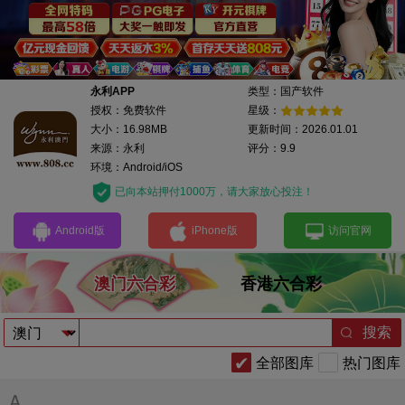
永利APP
类型：国产软件
授权：免费软件
星级：
大小：16.98MB
更新时间：2026.01.01
来源：永利
评分：9.9
环境：Android/iOS
已向本站押付1000万，请大家放心投注！
Android版
iPhone版
访问官网
澳门六合彩
香港六合彩
搜索
全部图库
热门图库
A