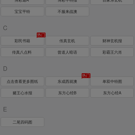
宝宝平特
不服来战澳
C
彩民书籍
传真玄机
财神玄机报
传真八点料
曾道人暗语
彩霸王六肖
D
点击查看更多图纸
东成西就澳
单双中特图
赌王心水报
东方心经B
东方心经A
E
二尾四码图