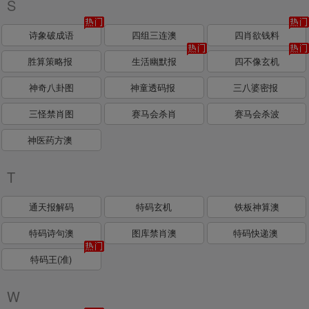
S
诗象破成语
四组三连澳
四肖欲钱料
胜算策略报
生活幽默报
四不像玄机
神奇八卦图
神童透码报
三八婆密报
三怪禁肖图
赛马会杀肖
赛马会杀波
神医药方澳
T
通天报解码
特码玄机
铁板神算澳
特码诗句澳
图库禁肖澳
特码快递澳
特码王(准)
W