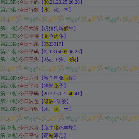
第215期:
今日平码
【
30
.21.23.25.26.28
】
第215期:
今日行数
【
水
、火、木
】
第213期
:
今日六肖
【虎猪狗鸡
猴
牛
】
第213期:
今日平特
【
龙
争
虎
斗
】
第213期:
今日七尾
【9
5
23017
】
第213期:
今日平码
【
02.03.04.
05
.06.25
】
第213期:
今日三头
【
2头、0头、
3头
】
第210期
:
今日六肖
【猴羊狗兔
马
蛇
】
第210期:
今日平特
【狗撵
兔
子
】
第210期:
今日平码
【
20.22.30.21.
40
.41
】
第210期:
今日波色
【
绿
波
+红波
】
第210期:
今日行数
【木
、
火
、土
】
第209期
:
今日六肖
【兔牛
猪
鸡羊蛇
】
第209期:
今日平特
【画
蛇
添足
】