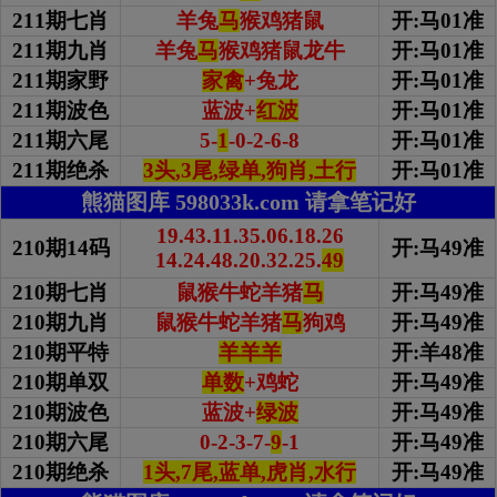
211期七肖
羊兔
马
猴鸡猪鼠
开:马01准
211期九肖
羊兔
马
猴鸡猪鼠龙牛
开:马01准
211期家野
家禽
+兔龙
开:马01准
211期波色
蓝波+
红波
开:马01准
211期
六尾
5-
1
-0-2-6-8
开:马01准
211期绝杀
3头,3尾,绿单,狗肖,土行
开:马01准
熊猫图库 598033k.com 请拿笔记好
19.43.11.35.06.18.26
210期14码
开:马49准
14.24.48.20.32.25.
49
210期七肖
鼠猴牛蛇羊猪
马
开:马49准
210期九肖
鼠猴牛蛇羊猪
马
狗鸡
开:马49准
210期平特
羊羊羊
开:羊48准
210期单双
单数
+鸡蛇
开:马49准
210期波色
蓝波+
绿波
开:马49准
210期
六尾
0-2-3-7-
9
-1
开:马49准
210期绝杀
1头,7尾,蓝单,虎肖,水行
开:马49准